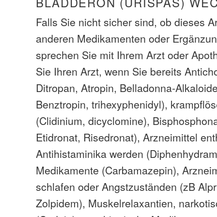
BLADDERON (URISPAS) WE
Falls Sie nicht sicher sind, ob dieses A
anderen Medikamenten oder Ergänzung
sprechen Sie mit Ihrem Arzt oder Apoth
Sie Ihren Arzt, wenn Sie bereits Anticho
Ditropan, Atropin, Belladonna-Alkaloid
Benztropin, trihexyphenidyl), krampfl
(Clidinium, dicyclomine), Bisphosphona
Etidronat, Risedronat), Arzneimittel ent
Antihistaminika werden (Diphenhydramin
Medikamente (Carbamazepin), Arzneim
schlafen oder Angstzuständen (zB Alp
Zolpidem), Muskelrelaxantien, narkoti