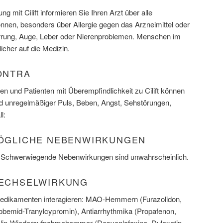
g mit Cilift informieren Sie Ihren Arzt über alle
nnen, besonders über Allergie gegen das Arzneimittel oder
wirrung, Auge, Leber oder Nierenproblemen. Menschen im
icher auf die Medizin.
KONTRA
n und Patienten mit Überempfindlichkeit zu Cilift können
und unregelmäßiger Puls, Beben, Angst, Sehstörungen,
l:
 MÖGLICHE NEBENWIRKUNGEN
 Schwerwiegende Nebenwirkungen sind unwahrscheinlich.
 WECHSELWIRKUNG
 Medikamenten interagieren: MAO-Hemmern (Furazolidon,
lobemid-Tranylcypromin), Antiarrhythmika (Propafenon,
nalin-Wiederaufnahmehemmer (Desvenlafaxine, Duloxetin,