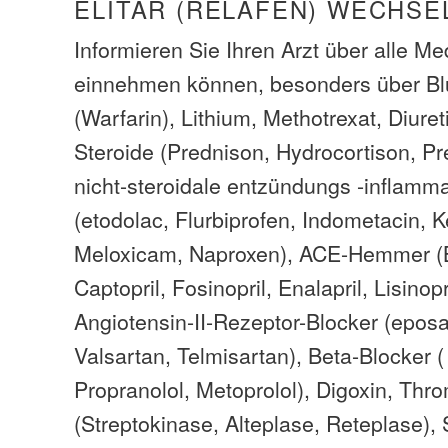
ELITAR (RELAFEN) WECHS
Informieren Sie Ihren Arzt über alle M
einnehmen können, besonders über Bl
(Warfarin), Lithium, Methotrexat, Diure
Steroide (Prednison, Hydrocortison, Pr
nicht-steroidale entzündungs -inflam
(etodolac, Flurbiprofen, Indometacin, K
Meloxicam, Naproxen), ACE-Hemmer (B
Captopril, Fosinopril, Enalapril, Lisinopr
Angiotensin-II-Rezeptor-Blocker (eposa
Valsartan, Telmisartan), Beta-Blocker (
Propranolol, Metoprolol), Digoxin, Thr
(Streptokinase, Alteplase, Reteplase)