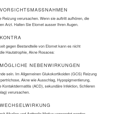
 VORSICHTSMASSNAHMEN
e Reizung verursachen. Wenn sie auftritt aufhören, die
ren Arzt. Halten Sie Elomet ausser Ihren Augen.
 KONTRA
keit gegen Bestandteile von Elomet kann es nicht
die Hautatrophie, Akne Rosacea:
 MÖGLICHE NEBENWIRKUNGEN
de sein. Im Allgemeinen Glukokortikoiden (GCS) Reizung
 Hypertrichose, Akne wie Ausschlag, Hypopigmentierung,
he Kontaktdermatitis (ACD), sekundäre Infektion, Schlieren
hlag) verursachen.
 WECHSELWIRKUNG
it Alkalien und Anthralin Motive verwendet werden.