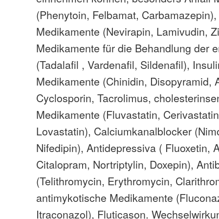
(Phenytoin, Felbamat, Carbamazepin), 
Medikamente (Nevirapin, Lamivudin, Zi
Medikamente für die Behandlung der e
(Tadalafil , Vardenafil, Sildenafil), Ins
Medikamente (Chinidin, Disopyramid, 
Cyclosporin, Tacrolimus, cholesterins
Medikamente (Fluvastatin, Cerivastatin
Lovastatin), Calciumkanalblocker (Nim
Nifedipin), Antidepressiva ( Fluoxetin, A
Citalopram, Nortriptylin, Doxepin), Antib
(Telithromycin, Erythromycin, Clarithro
antimykotische Medikamente (Fluconaz
Itraconazol), Fluticason. Wechselwirk