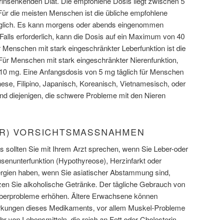
erinsenkenden Diät. Die empfohlene Dosis liegt zwischen 5
Für die meisten Menschen ist die übliche empfohlene
äglich. Es kann morgens oder abends eingenommen
Falls erforderlich, kann die Dosis auf ein Maximum von 40
 Menschen mit stark eingeschränkter Leberfunktion ist die
ür Menschen mit stark eingeschränkter Nierenfunktion,
10 mg. Eine Anfangsdosis von 5 mg täglich für Menschen
se, Filipino, Japanisch, Koreanisch, Vietnamesisch, oder
und diejenigen, die schwere Probleme mit den Nieren
R) VORSICHTSMASSNAHMEN
sollten Sie mit Ihrem Arzt sprechen, wenn Sie Leber-oder
senunterfunktion (Hypothyreose), Herzinfarkt oder
lergien haben, wenn Sie asiatischer Abstammung sind,
nzen Sie alkoholische Getränke. Der tägliche Gebrauch von
Leberprobleme erhöhen. Ältere Erwachsene können
irkungen dieses Medikaments, vor allem Muskel-Probleme
r von Lebensmitteln, die reich an Fett oder Cholesterin.