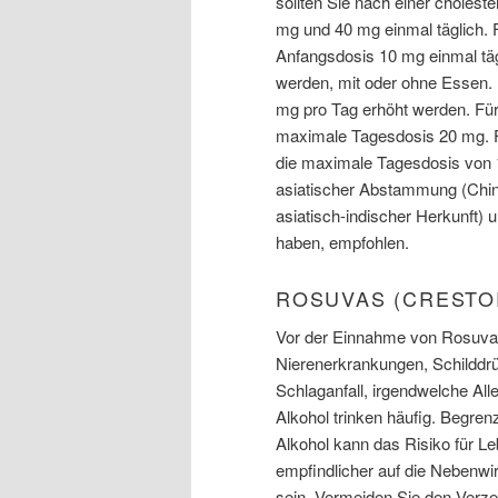
sollten Sie nach einer cholest
mg und 40 mg einmal täglich. 
Anfangsdosis 10 mg einmal t
werden, mit oder ohne Essen. 
mg pro Tag erhöht werden. Für
maximale Tagesdosis 20 mg. F
die maximale Tagesdosis von 
asiatischer Abstammung (Chine
asiatisch-indischer Herkunft) 
haben, empfohlen.
ROSUVAS (CRESTO
Vor der Einnahme von Rosuvas 
Nierenerkrankungen, Schilddrü
Schlaganfall, irgendwelche Al
Alkohol trinken häufig. Begre
Alkohol kann das Risiko für 
empfindlicher auf die Nebenw
sein. Vermeiden Sie den Verzeh