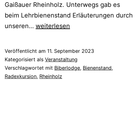
Gaißauer Rheinholz. Unterwegs gab es
beim Lehrbienenstand Erläuterungen durch
Radexkursion
unseren…
weiterlesen
2023
zur
Veröffentlicht am
11. September 2023
Biberlodge
Kategorisiert als
Veranstaltung
Verschlagwortet mit
Biberlodge
,
Bienenstand
,
Radexkursion
,
Rheinholz